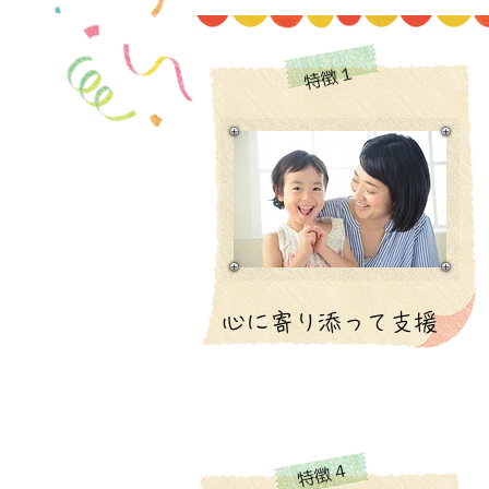
特徴１
心に寄り添って支援
特徴４