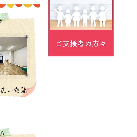
３
の広い空間
徴６