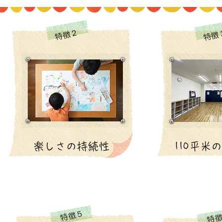
特徴２
特徴
楽しさの持続性
110平米
特徴５
特