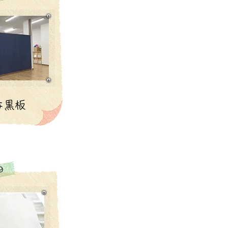
な黒板
９